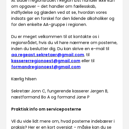
At sidde i regionsrådet i Region Øst handler ikke kun
om opgaver – det handler om fællesskab,
indflydelse og glæden ved at se, hvordan vores
indsats gør en forskel for den lidende alkoholiker og
for den enkelte AA-gruppe i regionen.
Du er meget velkommen til at kontakte os i
regionsrådet, hvis du vil høre nærmere om posterne,
inden du beslutter dig. Du kan skrive en e-mail til
aa.regeast.sekretaer@gmail.com
,
til
kassererregionoest@gmail.com
eller til
formandregionoest@gmail.com
Kærlig hilsen
Sekretær Jonn C, fungerende kasserer Jørgen B,
næstformand Bo A og formand Jane P
Praktisk info om serviceposterne
Vil du vide lidt mere om, hvad posterne indebærer i
praksis? Her er en kort oversigt – måske kan du se