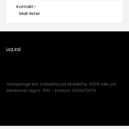
Kontakt
Mail-lister
Log ind
Hattepenge kan indsættes på MobilePay 92615 eller på
bankkonto reg.nr. 1551 – kontonr. 0001472674