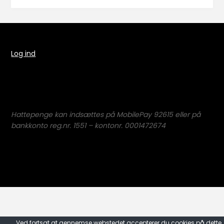
Log ind
Hattepenge kan indsættes på MobilePay 92615 eller på
bankkonto reg.nr. 1551 – kontonr. 0001472674
Ved fortsat at gennemse webstedet accepterer du cookies på dette