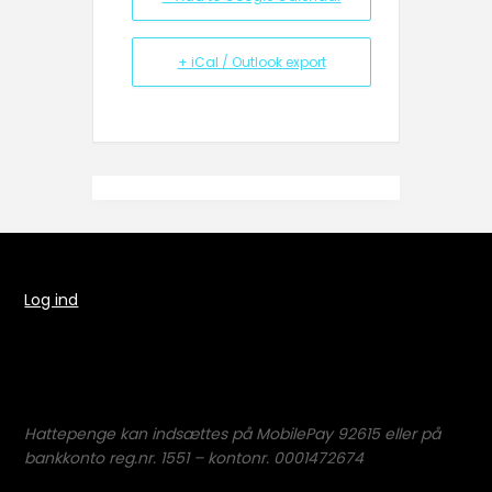
+ iCal / Outlook export
Log ind
Hattepenge kan indsættes på MobilePay 92615 eller på
bankkonto reg.nr. 1551 – kontonr. 0001472674