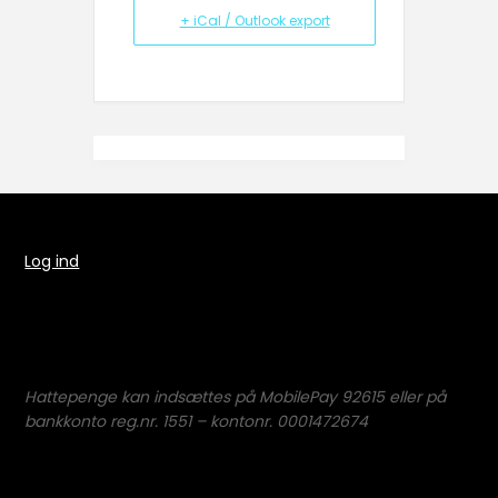
+ iCal / Outlook export
Log ind
Hattepenge kan indsættes på MobilePay 92615 eller på
bankkonto reg.nr. 1551 – kontonr. 0001472674