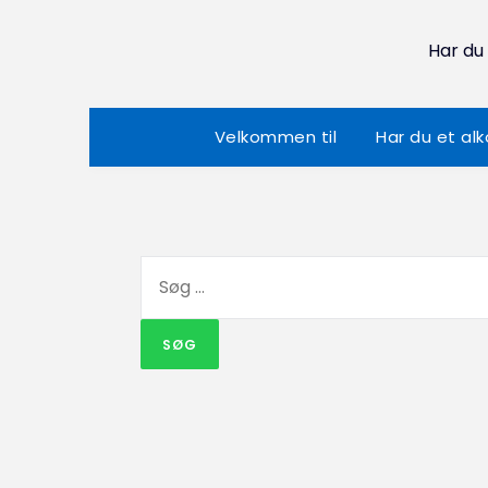
Har du
Velkommen til
Har du et al