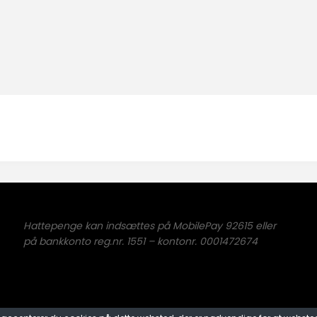
Hattepenge kan indsættes på MobilePay 92615 eller
på bankkonto reg.nr. 1551 – kontonr. 0001472674