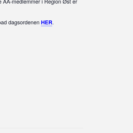
alle AA-medlemmer i Region Øst er
nload dagsordenen
.
HER