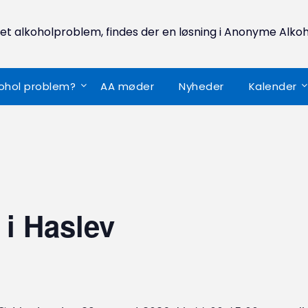
 et alkoholproblem, findes der en løsning i Anonyme Alkoh
kohol problem?
AA møder
Nyheder
Kalender
i Haslev