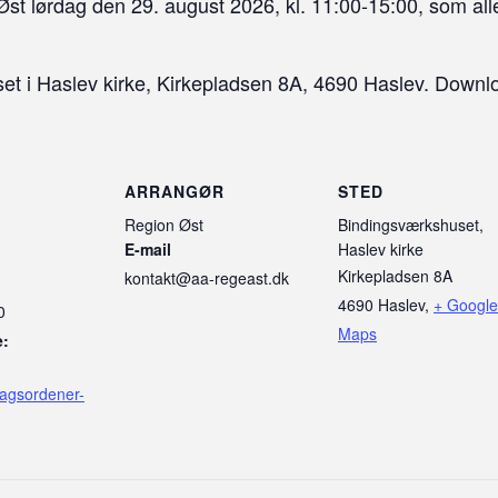
n Øst lørdag den 29. august 2026, kl. 11:00-15:00, som 
set i Haslev kirke, Kirkepladsen 8A, 4690 Haslev. Dow
R
ARRANGØR
STED
Region Øst
Bindingsværkshuset,
E-mail
Haslev kirke
Kirkepladsen 8A
kontakt@aa-regeast.dk
4690 Haslev
,
+ Google
0
Maps
:
dagsordener-